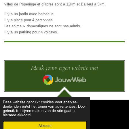
villes de Poperinge et d'Ypres sont à 12km et Bailleul à 5km.
Il y a un jardin avec barbecue.
Il y a place pour 4 personnes.
Les animaux domestiques ne sont pas admis.
Il y a un parking pour 4 voitures.
Maak jouw eigen website met
JouwWeb
TOP
Deze website gebruikt cookies voor analyse-
doeleinden en/of het tonen van advertenties. Door
gebruik te blijven maken van de site gaat u
hiermee akkoord.
© 2022 - 2026 VakantiehuisEden
Powered by
JouwWeb
Akkoord