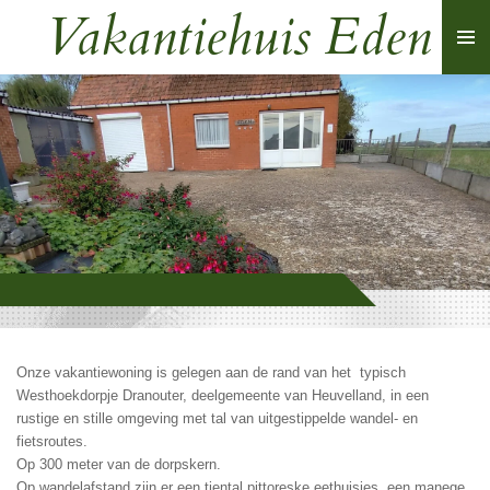
Vakantiehuis Eden
Ga
direct
naar
de
hoofdinhoud
Onze vakantiewoning is gelegen aan de rand van het typisch
Westhoekdorpje Dranouter, deelgemeente van Heuvelland, in een
rustige en stille omgeving met tal van uitgestippelde wandel- en
fietsroutes.
Op 300 meter van de dorpskern.
Op wandelafstand zijn er een tiental pittoreske eethuisjes, een manege